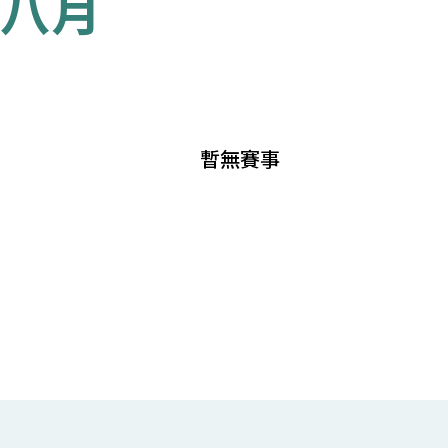
八月
暫無賽事