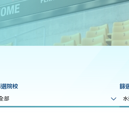
篩選院校
篩
全部
水