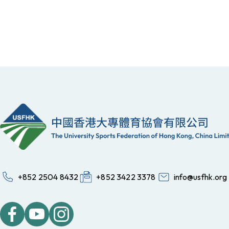
+852 2504 8432
+852 3422 3378
info@usfhk.org